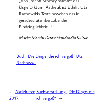
„Von Joseph Brodsky stammt das
kluge Diktum ‚Ästhetik ist Ethik’. Utz
Rachowskis Texte beweisen das in
geradezu atemberaubender
Eindringlichkeit…“
Marko Martin Deutschlandradio Kultur
Buch
Die Dinge
die ich vergaß
Utz
Rachowski
←
Aktivitäten
Buchvorstellung „Die Dinge, die
2017
ich vergaß“
→