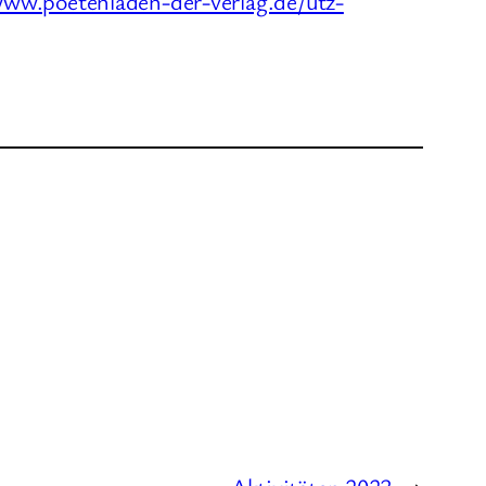
www.poetenladen-der-verlag.de/utz-