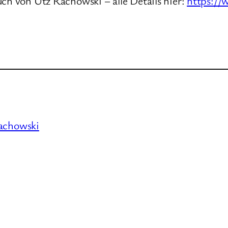
ch von Utz Rachowski – alle Details hier:
https://
achowski